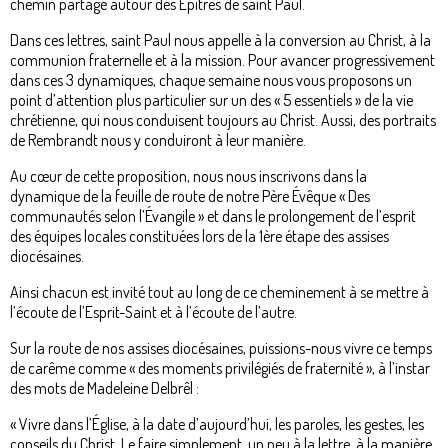
chemin partagé autour des Épitres de saint Paul.
Dans ces lettres, saint Paul nous appelle à la conversion au Christ, à la
communion fraternelle et à la mission. Pour avancer progressivement
dans ces 3 dynamiques, chaque semaine nous vous proposons un
point d’attention plus particulier sur un des « 5 essentiels » de la vie
chrétienne, qui nous conduisent toujours au Christ. Aussi, des portraits
de Rembrandt nous y conduiront à leur manière.
Au cœur de cette proposition, nous nous inscrivons dans la
dynamique de la feuille de route de notre Père Évêque « Des
communautés selon l’Évangile » et dans le prolongement de l’esprit
des équipes locales constituées lors de la 1ère étape des assises
diocésaines.
Ainsi chacun est invité tout au long de ce cheminement à se mettre à
l’écoute de l’Esprit-Saint et à l’écoute de l’autre.
Sur la route de nos assises diocésaines, puissions-nous vivre ce temps
de carême comme « des moments privilégiés de fraternité », à l’instar
des mots de Madeleine Delbrêl :
« Vivre dans l’Église, à la date d’aujourd’hui, les paroles, les gestes, les
conseils du Christ. Le faire simplement, un peu à la lettre, à la manière