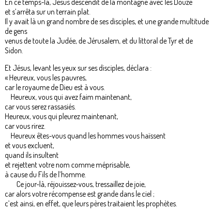
En ce temps-là, Jésus descendit de la montagne avec les Douze
et s’arrêta sur un terrain plat.
Il y avait là un grand nombre de ses disciples, et une grande multitude
de gens
venus de toute la Judée, de Jérusalem, et du littoral de Tyr et de
Sidon.
Et Jésus, levant les yeux sur ses disciples, déclara :
« Heureux, vous les pauvres,
car le royaume de Dieu est à vous.
Heureux, vous qui avez faim maintenant,
car vous serez rassasiés.
Heureux, vous qui pleurez maintenant,
car vous rirez.
Heureux êtes-vous quand les hommes vous haïssent
et vous excluent,
quand ils insultent
et rejettent votre nom comme méprisable,
à cause du Fils de l’homme.
Ce jour-là, réjouissez-vous, tressaillez de joie,
car alors votre récompense est grande dans le ciel ;
c’est ainsi, en effet, que leurs pères traitaient les prophètes.