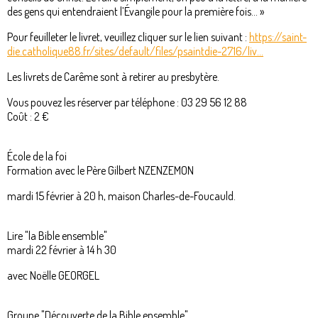
des gens qui entendraient l’Évangile pour la première fois… »
Pour feuilleter le livret, veuillez cliquer sur le lien suivant :
https://saint-
die.catholique88.fr/sites/default/files/psaintdie-2716/liv...
Les livrets de Carême sont à retirer au presbytère.
Vous pouvez les réserver par téléphone : 03 29 56 12 88
Coût : 2 €
École de la foi
Formation avec le Père Gilbert NZENZEMON
mardi 15 février à 20 h, maison Charles-de-Foucauld.
Lire "la Bible ensemble"
mardi 22 février à 14 h 30
avec Noëlle GEORGEL
Groupe "Découverte de la Bible ensemble"