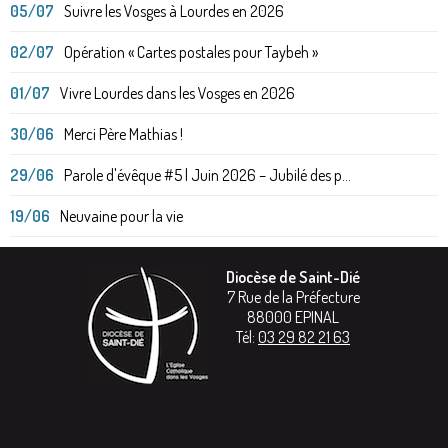
05/07
Suivre les Vosges à Lourdes en 2026
02/07
Opération « Cartes postales pour Taybeh »
01/07
Vivre Lourdes dans les Vosges en 2026
30/06
Merci Père Mathias !
29/06
Parole d'évêque #5 | Juin 2026 – Jubilé des p...
19/06
Neuvaine pour la vie
Diocèse de Saint-Dié
7 Rue de la Préfecture
88000
EPINAL
Tél:
03 29 82 21 63