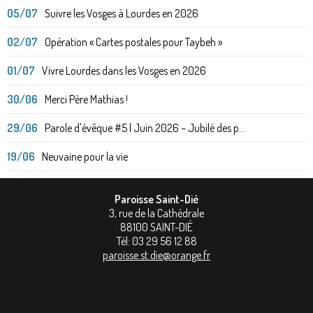
05/07
Suivre les Vosges à Lourdes en 2026
02/07
Opération « Cartes postales pour Taybeh »
01/07
Vivre Lourdes dans les Vosges en 2026
30/06
Merci Père Mathias !
29/06
Parole d'évêque #5 | Juin 2026 – Jubilé des p...
19/06
Neuvaine pour la vie
Paroisse Saint-Dié
3, rue de la Cathédrale
88100
SAINT-DIÉ
Tél:
03 29 56 12 88
paroisse.st.die@orange.fr