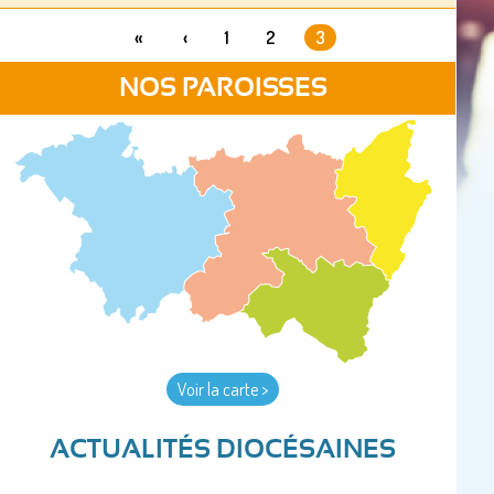
«
‹
1
2
3
PAGES
NOS PAROISSES
Voir la carte >
ACTUALITÉS DIOCÉSAINES