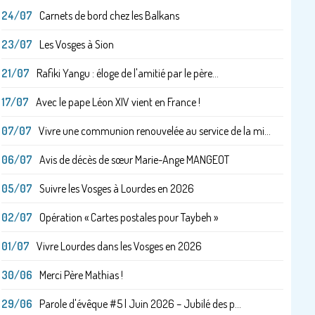
24/07
Carnets de bord chez les Balkans
23/07
Les Vosges à Sion
21/07
Rafiki Yangu : éloge de l'amitié par le père...
17/07
Avec le pape Léon XIV vient en France !
07/07
Vivre une communion renouvelée au service de la mi...
06/07
Avis de décès de sœur Marie-Ange MANGEOT
05/07
Suivre les Vosges à Lourdes en 2026
02/07
Opération « Cartes postales pour Taybeh »
01/07
Vivre Lourdes dans les Vosges en 2026
30/06
Merci Père Mathias !
29/06
Parole d'évêque #5 | Juin 2026 – Jubilé des p...