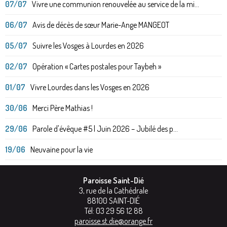
07/07
Vivre une communion renouvelée au service de la mi...
06/07
Avis de décès de sœur Marie-Ange MANGEOT
05/07
Suivre les Vosges à Lourdes en 2026
02/07
Opération « Cartes postales pour Taybeh »
01/07
Vivre Lourdes dans les Vosges en 2026
30/06
Merci Père Mathias !
29/06
Parole d'évêque #5 | Juin 2026 – Jubilé des p...
19/06
Neuvaine pour la vie
Paroisse Saint-Dié
3, rue de la Cathédrale
88100
SAINT-DIÉ
Tél:
03 29 56 12 88
paroisse.st.die@orange.fr