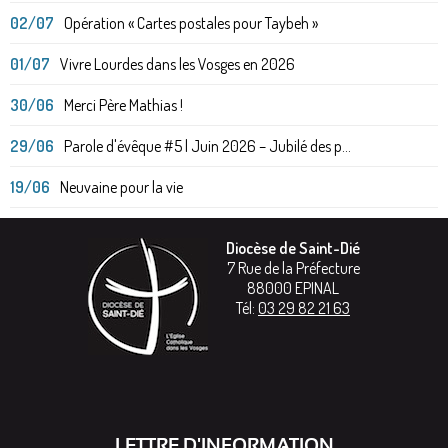
02/07
Opération « Cartes postales pour Taybeh »
01/07
Vivre Lourdes dans les Vosges en 2026
30/06
Merci Père Mathias !
29/06
Parole d'évêque #5 | Juin 2026 – Jubilé des p...
19/06
Neuvaine pour la vie
Diocèse de Saint-Dié
7 Rue de la Préfecture
88000
EPINAL
Tél:
03 29 82 21 63
LETTRE D'INFORMATION