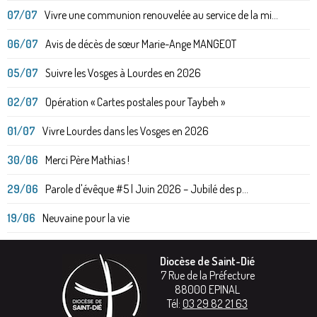
07/07
Vivre une communion renouvelée au service de la mi...
06/07
Avis de décès de sœur Marie-Ange MANGEOT
05/07
Suivre les Vosges à Lourdes en 2026
02/07
Opération « Cartes postales pour Taybeh »
01/07
Vivre Lourdes dans les Vosges en 2026
30/06
Merci Père Mathias !
29/06
Parole d'évêque #5 | Juin 2026 – Jubilé des p...
19/06
Neuvaine pour la vie
Diocèse de Saint-Dié
7 Rue de la Préfecture
88000
EPINAL
Tél:
03 29 82 21 63