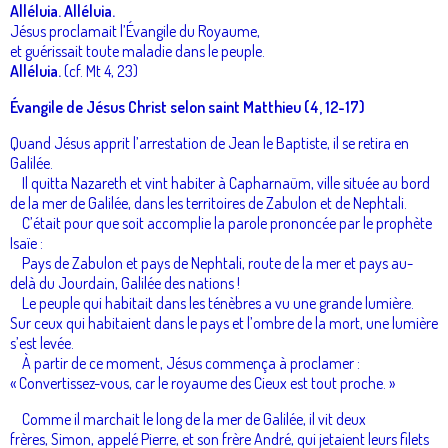
Alléluia. Alléluia.
Jésus proclamait l’Évangile du Royaume,
et guérissait toute maladie dans le peuple.
Alléluia.
(cf. Mt 4, 23)
Évangile de Jésus Christ selon saint Matthieu (4, 12-17)
Quand Jésus apprit l’arrestation de Jean le Baptiste, il se retira en
Galilée.
Il quitta Nazareth et vint habiter à Capharnaüm, ville située au bord
de la mer de Galilée, dans les territoires de Zabulon et de Nephtali.
C’était pour que soit accomplie la parole prononcée par le prophète
Isaïe :
Pays de Zabulon et pays de Nephtali, route de la mer et pays au-
delà du Jourdain, Galilée des nations !
Le peuple qui habitait dans les ténèbres a vu une grande lumière.
Sur ceux qui habitaient dans le pays et l’ombre de la mort, une lumière
s’est levée.
À partir de ce moment, Jésus commença à proclamer :
« Convertissez-vous, car le royaume des Cieux est tout proche. »
Comme il marchait le long de la mer de Galilée, il vit deux
frères, Simon, appelé Pierre, et son frère André, qui jetaient leurs filets