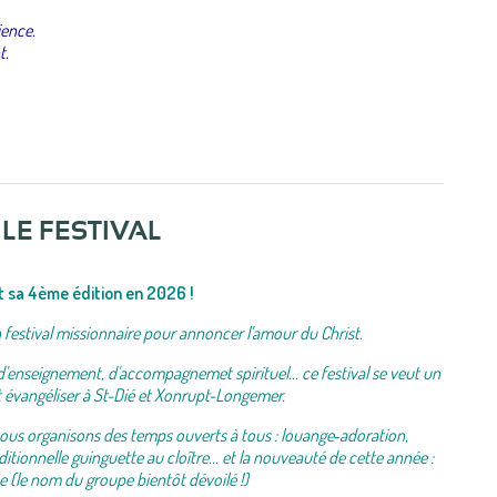
ience.
t.
LE FESTIVAL
it sa 4ème édition en 2026 !
n festival missionnaire pour annoncer l'amour du Christ.
d'enseignement, d'accompagnemet spirituel... ce festival se veut un
t évangéliser à St-Dié et Xonrupt-Longemer.
nous organisons des temps ouverts à tous : louange‑adoration,
itionnelle guinguette au cloître... et la nouveauté de cette année :
 (le nom du groupe bientôt dévoilé !)