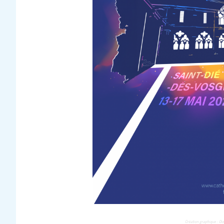
Création
graphique :
Dio