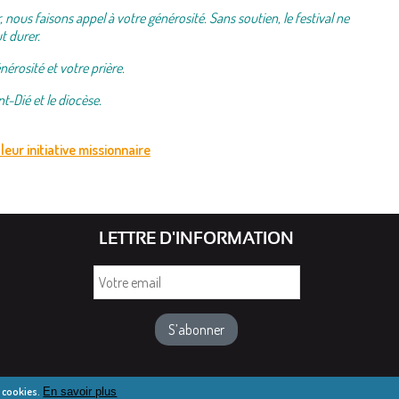
nous faisons appel à votre générosité. Sans soutien, le festival ne
t durer.
nérosité et votre prière.
nt-Dié et le diocèse.
leur initiative missionnaire
LETTRE D'INFORMATION
Votre
email
e cookies.
En savoir plus