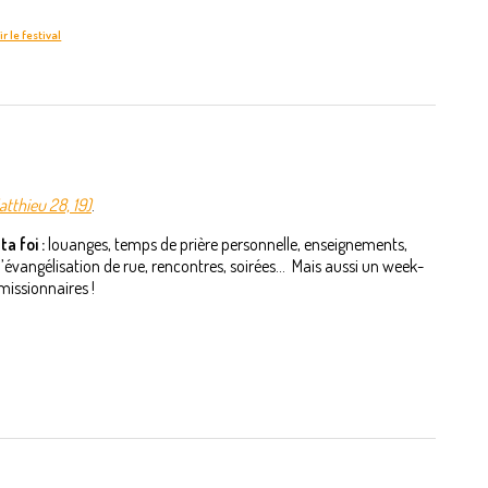
r le festival
atthieu 28, 19)
.
a foi :
louanges, temps de prière personnelle, enseignements,
angélisation de rue, rencontres, soirées... Mais aussi un week-
missionnaires !