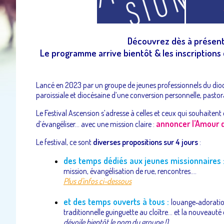
Découvrez dès à présent n
Le programme arrive bientôt & les inscriptions 
Lancé en 2023 par un groupe de jeunes professionnels du dioc
paroissiale et diocésaine d’une conversion personnelle, pastor
Le Festival Ascension s’adresse à celles et ceux qui souhaitent d
annoncer
l’Amour d
d’évangéliser... avec une mission claire :
Le festival, ce sont
diverses propositions sur 4 jours
:
des temps dédiés aux jeunes missionnaires 
mission, évangélisation de rue, rencontres....
Plus d'infos ci-dessous
et des temps ouverts à tous :
louange‑adoration
traditionnelle guinguette au cloître... et la nouveauté
dévoile bientôt le nom du groupe !)