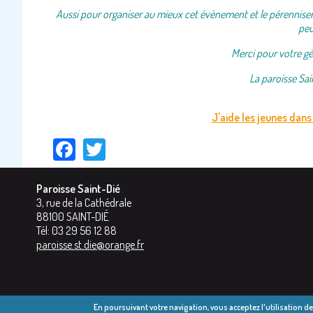
Aussi pour organiser au mieux cet évènement et le pérenniser, 
peu
Merci pour votre gé
La paroisse Sai
J'aide les jeunes dans 
Facebook
Twitter
Paroisse Saint-Dié
3, rue de la Cathédrale
88100
SAINT-DIÉ
Tél:
03 29 56 12 88
paroisse.st.die@orange.fr
En poursuivant votre navigation, vous acceptez l'utilisation d