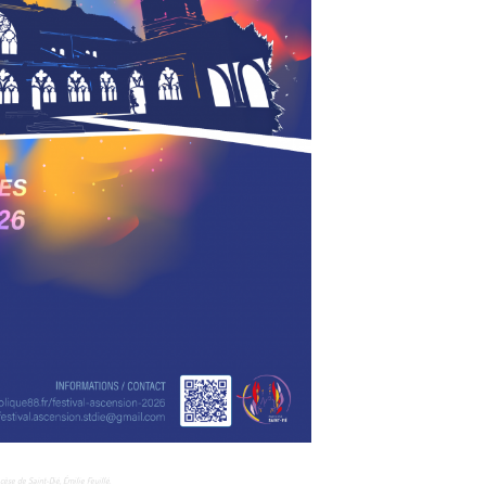
cèse de Saint-Dié, Émilie Feuillé.