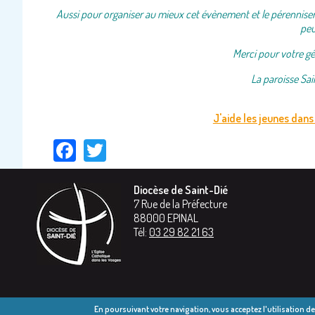
Aussi pour organiser au mieux cet évènement et le pérenniser, 
peu
Merci pour votre gé
La paroisse Sai
J'aide les jeunes dans 
Facebook
Twitter
Diocèse de Saint-Dié
7 Rue de la Préfecture
88000
EPINAL
Tél:
03 29 82 21 63
En poursuivant votre navigation, vous acceptez l'utilisation d