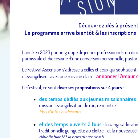
Découvrez dès à présent n
Le programme arrive bientôt & les inscriptions 
Lancé en 2023 par un groupe de jeunes professionnels du dioc
paroissiale et diocésaine d’une conversion personnelle, pastor
Le Festival Ascension s’adresse à celles et ceux qui souhaitent d
annoncer
l’Amour d
d’évangéliser... avec une mission claire :
Le festival, ce sont
diverses propositions sur 4 jours
:
des temps dédiés aux jeunes missionnaires 
mission, évangélisation de rue, rencontres....
Plus d'infos ci-dessous
et des temps ouverts à tous :
louange‑adoration
traditionnelle guinguette au cloître... et la nouveauté
dévoile bientôt le nom du groupe !)