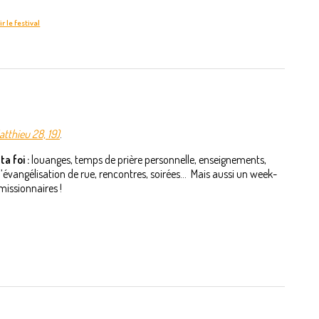
r le festival
atthieu 28, 19)
.
a foi :
louanges, temps de prière personnelle, enseignements,
angélisation de rue, rencontres, soirées... Mais aussi un week-
missionnaires !