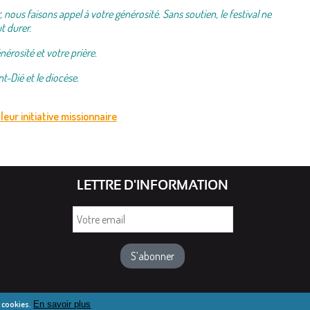
nous faisons appel à votre générosité. Sans soutien, le festival ne
t durer.
nérosité et votre prière.
nt-Dié et le diocèse.
leur initiative missionnaire
LETTRE D'INFORMATION
Votre
email
e cookies.
En savoir plus