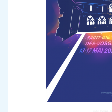
Création
graphique :
Dio