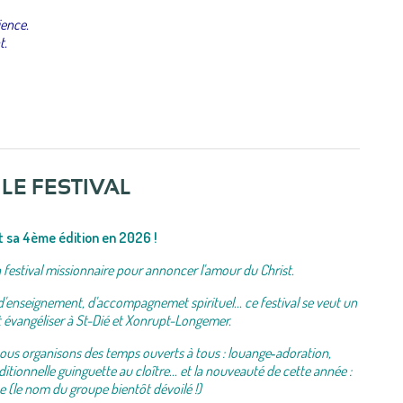
ience.
t.
LE FESTIVAL
it sa 4ème édition en 2026 !
n festival missionnaire pour annoncer l'amour du Christ.
d'enseignement, d'accompagnemet spirituel... ce festival se veut un
t évangéliser à St-Dié et Xonrupt-Longemer.
nous organisons des temps ouverts à tous : louange‑adoration,
itionnelle guinguette au cloître... et la nouveauté de cette année :
 (le nom du groupe bientôt dévoilé !)