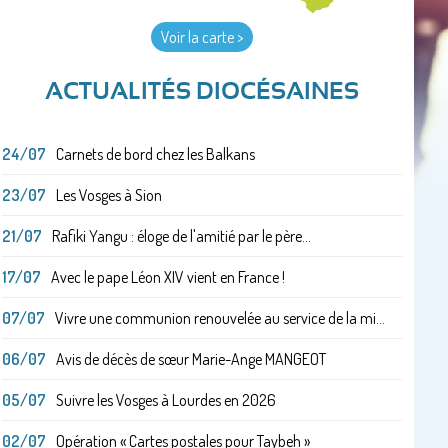
Voir la carte >
ACTUALITÉS DIOCÉSAINES
24/07
Carnets de bord chez les Balkans
23/07
Les Vosges à Sion
21/07
Rafiki Yangu : éloge de l'amitié par le père...
17/07
Avec le pape Léon XIV vient en France !
07/07
Vivre une communion renouvelée au service de la mi...
06/07
Avis de décès de sœur Marie-Ange MANGEOT
05/07
Suivre les Vosges à Lourdes en 2026
02/07
Opération « Cartes postales pour Taybeh »