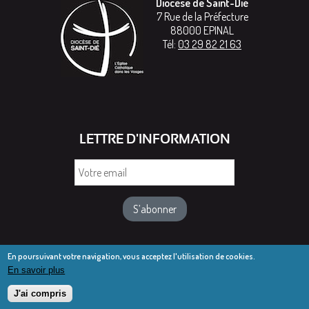
Diocèse de Saint-Dié
7 Rue de la Préfecture
88000
EPINAL
Tél:
03 29 82 21 63
LETTRE D'INFORMATION
Votre
email
En poursuivant votre navigation, vous acceptez l'utilisation de cookies.
En savoir plus
© Diocèse de Saint-Dié 2016-2025
Mentions légales
J'ai compris
Webmail diocésain
Accès réservé