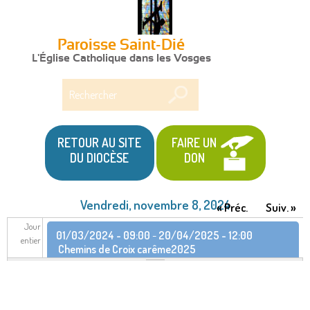
Paroisse Saint-Dié
L'Église Catholique dans les Vosges
Rechercher
RETOUR AU SITE
FAIRE UN
DU DIOCÈSE
DON
Vendredi, novembre 8, 2024
« Préc.
Suiv. »
Jour
01/03/2024 - 09:00
-
20/04/2025 - 12:00
entier
Chemins de Croix carême2025
05/11/2024 - 08:30
-
10/11/2024 - 16:00
Assemblée plénière des évêques de France –