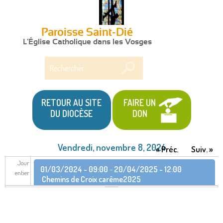
Paroisse Saint-Dié
L'Église Catholique dans les Vosges
Rechercher
RETOUR AU SITE
FAIRE UN
DU DIOCÈSE
DON
Vendredi, novembre 8, 2024
« Préc.
Suiv. »
Jour
01/03/2024 - 09:00
-
20/04/2025 - 12:00
entier
Chemins de Croix carême2025
05/11/2024 - 08:30
-
10/11/2024 - 16:00
Assemblée plénière des évêques de France –