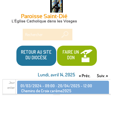
Paroisse Saint-Dié
L'Église Catholique dans les Vosges
Rechercher
RETOUR AU SITE
FAIRE UN
DU DIOCÈSE
DON
Lundi, avril 14, 2025
« Préc.
Suiv. »
Jour
01/03/2024 - 09:00
-
20/04/2025 - 12:00
entier
Chemins de Croix carême2025
22/02/2025 - 09:30
-
14/06/2025 - 11:15
Retraite
dans la vie de février à juin