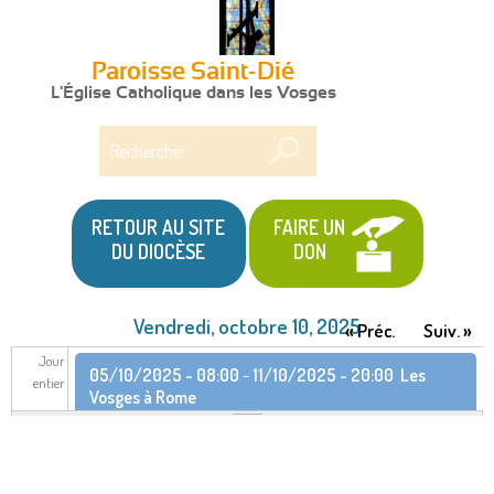
Paroisse Saint-Dié
L'Église Catholique dans les Vosges
Rechercher
RETOUR AU SITE
FAIRE UN
DU DIOCÈSE
DON
Vendredi, octobre 10, 2025
« Préc.
Suiv. »
Jour
05/10/2025 - 08:00
-
11/10/2025 - 20:00
Les
entier
Vosges à Rome
05/10/2025 - 18:00
-
11/10/2025 - 11:00
Pèlerinage provincial à Rome