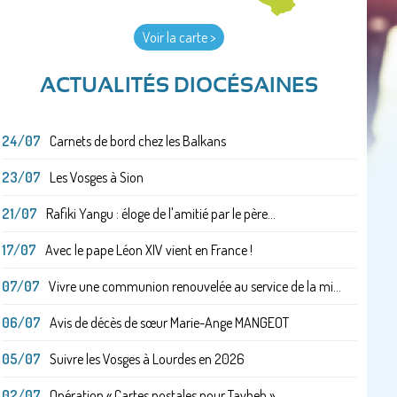
Voir la carte >
ACTUALITÉS DIOCÉSAINES
24/07
Carnets de bord chez les Balkans
23/07
Les Vosges à Sion
21/07
Rafiki Yangu : éloge de l'amitié par le père...
17/07
Avec le pape Léon XIV vient en France !
07/07
Vivre une communion renouvelée au service de la mi...
06/07
Avis de décès de sœur Marie-Ange MANGEOT
05/07
Suivre les Vosges à Lourdes en 2026
02/07
Opération « Cartes postales pour Taybeh »