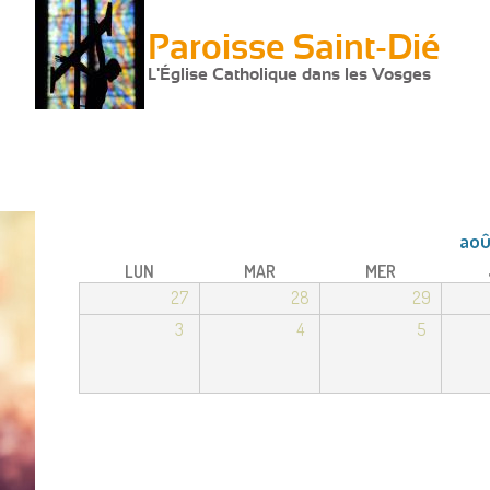
Paroisse Saint-Dié
L'Église Catholique dans les Vosges
aoû
LUN
MAR
MER
27
28
29
3
4
5