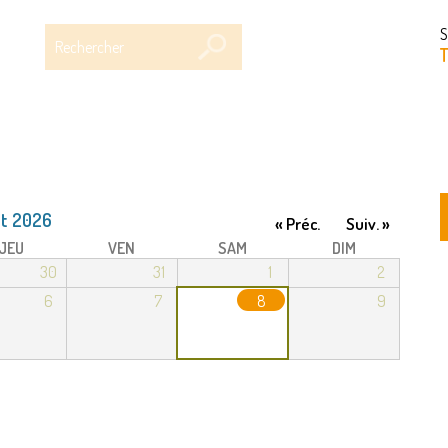
Rechercher
S
T
t 2026
« Préc.
Suiv. »
JEU
VEN
SAM
DIM
30
31
1
2
6
7
8
9