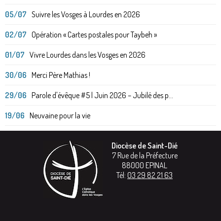
05/07
Suivre les Vosges à Lourdes en 2026
02/07
Opération « Cartes postales pour Taybeh »
01/07
Vivre Lourdes dans les Vosges en 2026
30/06
Merci Père Mathias !
29/06
Parole d'évêque #5 | Juin 2026 – Jubilé des p...
19/06
Neuvaine pour la vie
Diocèse de Saint-Dié
7 Rue de la Préfecture
88000
EPINAL
Tél:
03 29 82 21 63