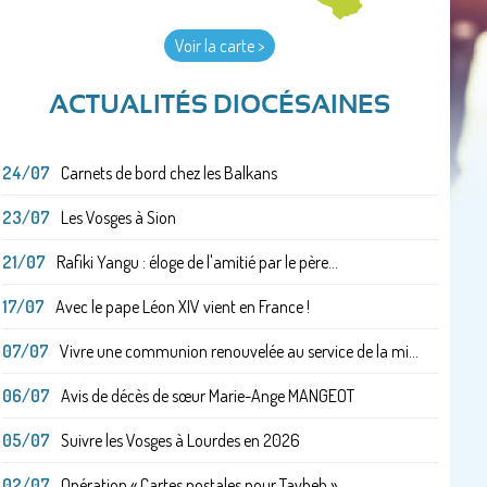
Voir la carte >
ACTUALITÉS DIOCÉSAINES
24/07
Carnets de bord chez les Balkans
23/07
Les Vosges à Sion
21/07
Rafiki Yangu : éloge de l'amitié par le père...
17/07
Avec le pape Léon XIV vient en France !
07/07
Vivre une communion renouvelée au service de la mi...
06/07
Avis de décès de sœur Marie-Ange MANGEOT
05/07
Suivre les Vosges à Lourdes en 2026
02/07
Opération « Cartes postales pour Taybeh »