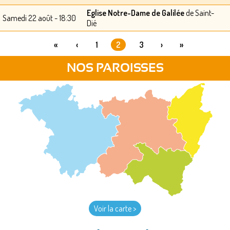
Eglise Notre-Dame de Galilée
de Saint-
Samedi 22 août - 18:30
Dié
«
‹
1
2
3
›
»
PAGES
NOS PAROISSES
Voir la carte >