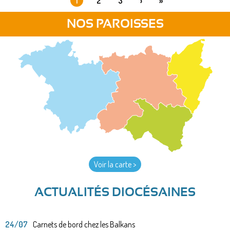
1
2
3
›
»
PAGES
NOS PAROISSES
Voir la carte >
ACTUALITÉS DIOCÉSAINES
24/07
Carnets de bord chez les Balkans