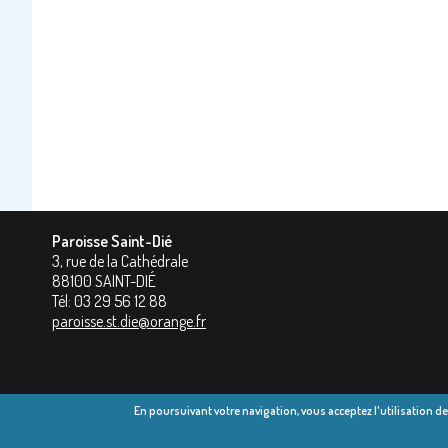
Paroisse Saint-Dié
3, rue de la Cathédrale
88100
SAINT-DIÉ
Tél:
03 29 56 12 88
paroisse.st.die@orange.fr
En poursuivant votre navigation, vous acceptez l'utilisation d
© Diocèse 