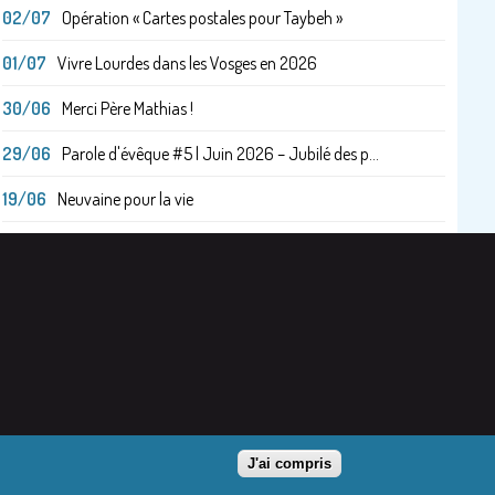
02/07
Opération « Cartes postales pour Taybeh »
01/07
Vivre Lourdes dans les Vosges en 2026
30/06
Merci Père Mathias !
29/06
Parole d'évêque #5 | Juin 2026 – Jubilé des p...
19/06
Neuvaine pour la vie
J'ai compris
cès réservé