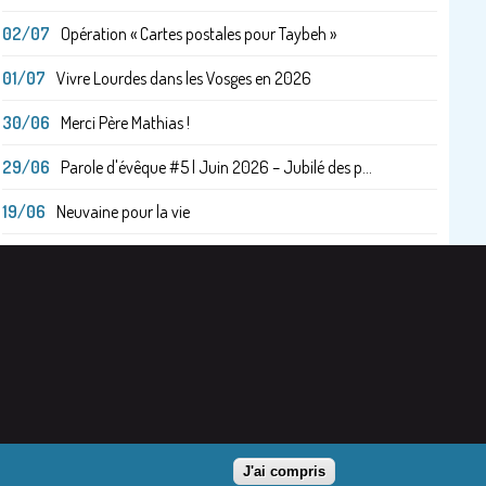
02/07
Opération « Cartes postales pour Taybeh »
01/07
Vivre Lourdes dans les Vosges en 2026
30/06
Merci Père Mathias !
29/06
Parole d'évêque #5 | Juin 2026 – Jubilé des p...
19/06
Neuvaine pour la vie
J'ai compris
cès réservé