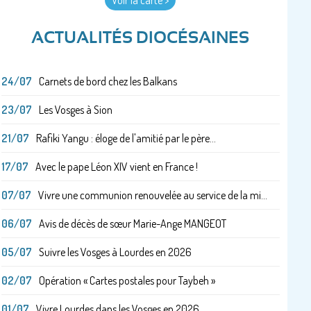
Voir la carte >
ACTUALITÉS DIOCÉSAINES
24/07
Carnets de bord chez les Balkans
23/07
Les Vosges à Sion
21/07
Rafiki Yangu : éloge de l'amitié par le père...
17/07
Avec le pape Léon XIV vient en France !
07/07
Vivre une communion renouvelée au service de la mi...
06/07
Avis de décès de sœur Marie-Ange MANGEOT
05/07
Suivre les Vosges à Lourdes en 2026
02/07
Opération « Cartes postales pour Taybeh »
01/07
Vivre Lourdes dans les Vosges en 2026