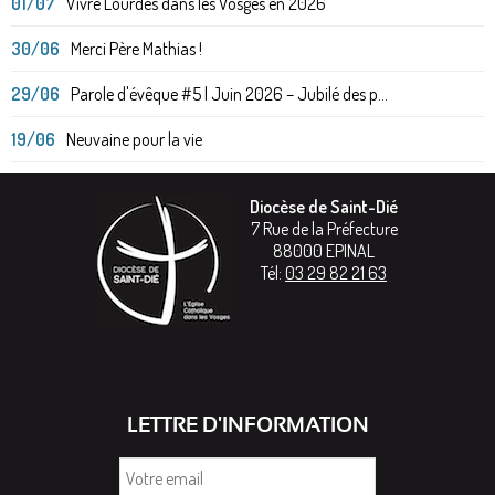
01/07
Vivre Lourdes dans les Vosges en 2026
30/06
Merci Père Mathias !
29/06
Parole d'évêque #5 | Juin 2026 – Jubilé des p...
19/06
Neuvaine pour la vie
Diocèse de Saint-Dié
7 Rue de la Préfecture
88000
EPINAL
Tél:
03 29 82 21 63
LETTRE D'INFORMATION
Votre
email