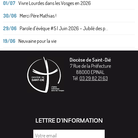
01/07
Vivre Lourdes dans les Vosges en 2026
30/06
Merci Père Mathias !
29/06
Parole d'évêque #5 | Juin 2026 – Jubilé des p...
19/06
Neuvaine pour la vie
Diocèse de Saint-Dié
7 Rue de la Préfecture
88000
EPINAL
Tél:
03 29 82 21 63
LETTRE D'INFORMATION
Votre