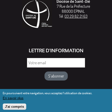
Diocèse de Saint-Dié
7 Rue de la Préfecture
88000
EPINAL
Tél:
03 29 82 21 63
LETTRE D'INFORMATION
Votre
email
En poursuivant votre navigation, vous acceptez l'utilisation de cookies.
En savoir plus
© Diocèse de Saint-Dié 2016-2025
Mentions légales
J'ai compris
Webmail diocésain
Accès réservé