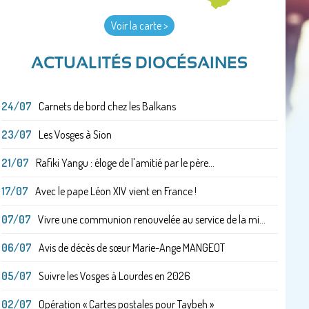
Voir la carte >
ACTUALITÉS DIOCÉSAINES
24/07
Carnets de bord chez les Balkans
23/07
Les Vosges à Sion
21/07
Rafiki Yangu : éloge de l'amitié par le père...
17/07
Avec le pape Léon XIV vient en France !
07/07
Vivre une communion renouvelée au service de la mi...
06/07
Avis de décès de sœur Marie-Ange MANGEOT
05/07
Suivre les Vosges à Lourdes en 2026
02/07
Opération « Cartes postales pour Taybeh »